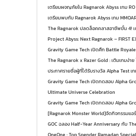
เตรียมผจญภัยใน Ragnarok Abyss เกม RO
เวอร์ชั่นแรก!! เปิดลงทะเบียนล่วงหน้าแล้ววันนี้
เตรียมพบกับ Ragnarok Abyss เกม MMOA
Platform การผจญภัยที่อันน่าตื่นเต้น เร็วๆ นี้
The Ragnarok ปลดล็อคคลาสอาชีพขั้น 4! เต
การแข่งขัน The Ragnarok Championshi
Project Abyss: Next Ragnarok – FIRST 
เปิดตัวเกมเพลย์สุดเอ็กซ์คลูซีฟ 30 สิงหาคม
Gravity Game Tech เปิดศึก Battle Royale
รอบ Pre-CBT แถมขยายเวลาความสนุกถึง 26 
The Ragnarok x Razer Gold : เติมเกมง่าย ไ
ประกาศรายชื่อผู้ที่ได้รับรางวัล Alpha Test
Mobile Game!
Gravity Game Tech เปิดทดสอบ Alpha Gro
Ragnarok Online บนมือถือแนว Roguelike B
Ultimate Universe Celebration
– 28 มิถุนายนนี้!
Gravity Game Tech เปิดทดสอบ Alpha Grou
RO: Endless Trails แนว Roguelike Battle 
[Ragnarok Monster World]จัดกิจกรรมแอร
$CROSS ร่วมกับ CROSS
GOC ฉลอง Half-Year Anniversary กับ Th
มสุดเทพ
OneOne : Top Spender Ramadan Special