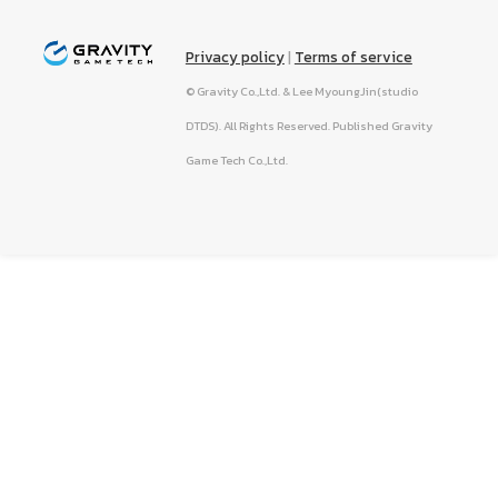
Privacy policy
|
Terms of service
© Gravity Co.,Ltd. & Lee MyoungJin(studio
DTDS). All Rights Reserved. Published Gravity
Game Tech Co.,Ltd.