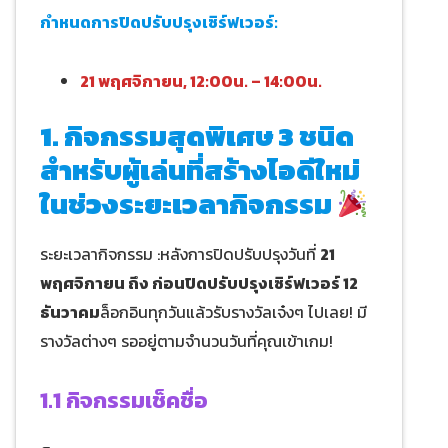
กำหนดการปิดปรับปรุงเซิร์ฟเวอร์:
21 พฤศจิกายน, 12:00น. – 14:00น.
1. กิจกรรมสุดพิเศษ 3 ชนิด
สำหรับผู้เล่นที่สร้างไอดีใหม่
ในช่วงระยะเวลากิจกรรม
ระยะเวลากิจกรรม :หลังการปิดปรับปรุงวันที่
21
พฤศจิกายน ถึง ก่อนปิดปรับปรุงเซิร์ฟเวอร์ 12
ธันวาคม
ล็อกอินทุกวันแล้วรับรางวัลเจ๋งๆ ไปเลย! มี
รางวัลต่างๆ รออยู่ตามจำนวนวันที่คุณเข้าเกม!
1.1 กิจกรรมเช็คชื่อ