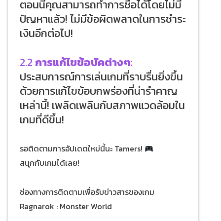
ตอนนี้คุณสามารถทำการซื้อได้โดยไม่มี
ปัญหาแล้ว! ไม่มีข้อผิดพลาดในการชำระ
เงินอีกต่อไป!
2.2
การแก้ไขข้อบัคต่างๆ:
ประสบการณ์การเล่นเกมที่ราบรื่นยิ่งขึ้น
ด้วยการแก้ไขข้อบกพร่องที่น่ารำคาญ
เหล่านี้! เพลิดเพลินกับสภาพแวดล้อมใน
เกมที่ดีขึ้น!
รอติดตามการอัปเดตใหม่นี้นะ Tamers!
สนุกกับเกมได้เลย!
ช่องทางการติดตามเพื่อรับข่าวสารของเกม
Ragnarok : Monster World