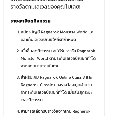
รางวัลตามเลเวลของคุณไปเลย!
รายละเอียดกิจกรรม
สมัครบัญชี Ragnarok Monster World และ
และเก็บเลเวลบัญชีให้ถึงที่กำหนด
เมื่อสิ้นสุดกิจกรรม จะได้รับรางวัล Ragnarok
Monster World ตามระดับเลเวลบัญชีที่ทำได้
จากจดหมายภายในเกม
สำหรับเกม Ragnarok Online Class 3 และ
Ragnarok Classic ของรางวัลจะถูกคำนวน
จากระดับเลเวลบัญชีที่ทำได้ เมื่อสิ้นสุดระยะ
เวลากิจกรรม
สามารถเลือกรับรางวัลจากเกม Ragnarok