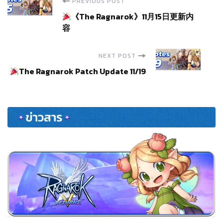
Post
PREVIOUS POST
《The Ragnarok》11月15日更新内
Navigation
容
NEXT POST
The Ragnarok Patch Update 11/19