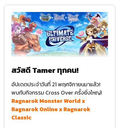
สวัสดี Tamer ทุกคน!
อัปเดตประจำวันที่ 21 พฤศจิกายนมาแล้ว!
พบกับกิจกรรม Cross Over ครั้งยิ่งใหญ่!
Ragnarok Monster World x
Ragnarok Online x Ragnarok
Classic