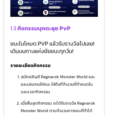
1.3
กิจกรรมบุกตะลุย PvP
ชนะในโหมด PVP แล้วรับรางวัลไปเลย!
เดินบนทางแห่งชัยชนะทุกวัน!
รายละเอียดกิจกรรม
สมัครบัญชี Ragnarok Monster World และ
และเล่นเกมให้ชนะ ให้ถึงที่จำนวนที่กำหนดใน
ระยะเวลากิจกรรม
เมื่อสิ้นสุดกิจกรรม จะได้รับรางวัล Ragnarok
Monster World ตามจำนวนการชนะที่ทำได้