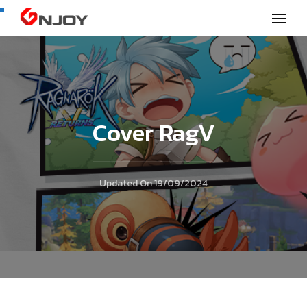
GNjoy mobile news
Cover RagV
Updated On
19/09/2024