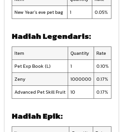
New Year’s eve pet bag
1
0.05%
Hadiah Legendaris:
Item
Quantity
Rate
Pet Exp Book (L)
1
0.10%
Zeny
1000000
0.17%
Advanced Pet Skill Fruit
10
0.17%
Hadiah Epik: