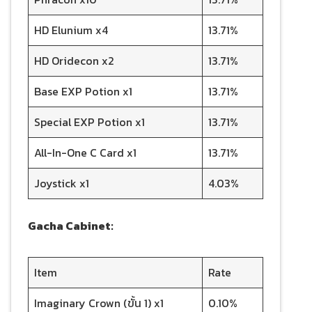
HD Elunium x4
13.71%
HD Oridecon x2
13.71%
Base EXP Potion x1
13.71%
Special EXP Potion x1
13.71%
All-In-One C Card x1
13.71%
Joystick x1
4.03%
Gacha Cabinet:
Item
Rate
Imaginary Crown (ขั้น 1) x1
0.10%