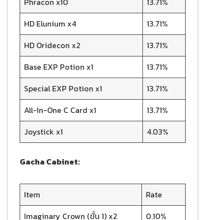
Phracon x10
13.71%
HD Elunium x4
13.71%
HD Oridecon x2
13.71%
Base EXP Potion x1
13.71%
Special EXP Potion x1
13.71%
All-In-One C Card x1
13.71%
Joystick x1
4.03%
Gacha Cabinet:
Item
Rate
Imaginary Crown (ขั้น 1) x2
0.10%