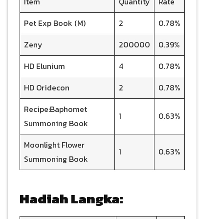
Item
Quantity
Rate
Pet Exp Book (M)
2
0.78%
Zeny
200000
0.39%
HD Elunium
4
0.78%
HD Oridecon
2
0.78%
Recipe:Baphomet
1
0.63%
Summoning Book
Moonlight Flower
1
0.63%
Summoning Book
Hadiah Langka: