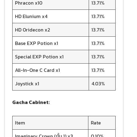
Phracon x10
13.71%
HD Elunium x4
13.71%
HD Oridecon x2
13.71%
Base EXP Potion x1
13.71%
Special EXP Potion x1
13.71%
All-In-One C Card x1
13.71%
Joystick x1
4.03%
Gacha Cabinet:
Item
Rate
Imaginary Crown (ขั้น 1) x3
0.10%