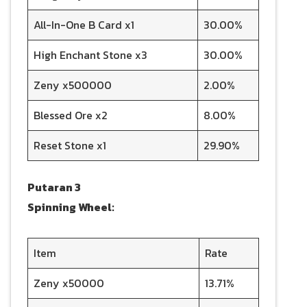
All-In-One B Card x1
30.00%
High Enchant Stone x3
30.00%
Zeny x500000
2.00%
Blessed Ore x2
8.00%
Reset Stone x1
29.90%
Putaran 3
Spinning Wheel:
Item
Rate
Zeny x50000
13.71%