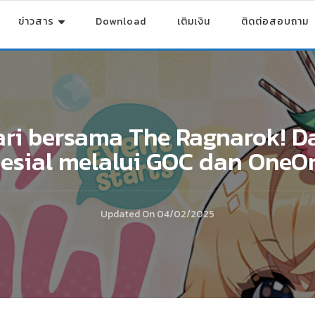
ข่าวสาร
Download
เติมเงิน
ติดต่อสอบถาม
ari bersama The Ragnarok! D
esial melalui GOC dan OneO
Updated On
04/02/2025