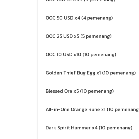
OOC 50 USD x4 (4 pemenang)
OOC 25 USD x5 (5 pemenang)
OOC 10 USD x10 (10 pemenang)
Golden Thief Bug Egg x1 (10 pemenang)
Blessed Ore x5 (10 pemenang)
All-in-One Orange Rune x1 (10 pemenang
Dark Spirit Hammer x4 (10 pemenang)