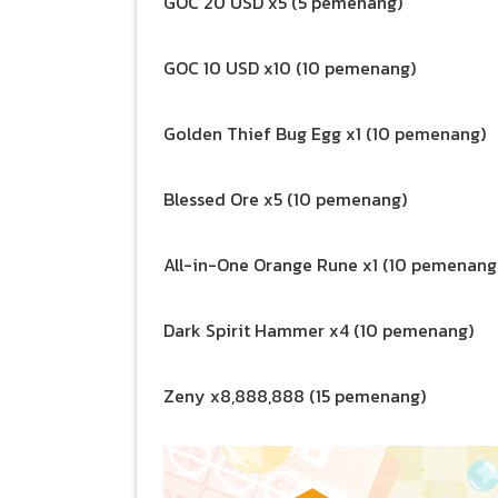
GOC 20 USD x5 (5 pemenang)
GOC 10 USD x10 (10 pemenang)
Golden Thief Bug Egg x1 (10 pemenang)
Blessed Ore x5 (10 pemenang)
All-in-One Orange Rune x1 (10 pemenang
Dark Spirit Hammer x4 (10 pemenang)
Zeny x8,888,888 (15 pemenang)