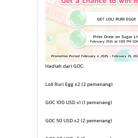
Hadiah dari GOC:
Loli Ruri Egg x2 (2 pemenang)
GOC 100 USD x1 (1 pemenang)
GOC 50 USD x2 (2 pemenang)