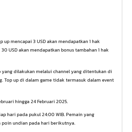
op up mencapai 3 USD akan mendapatkan 1 hak
ai 30 USD akan mendapatkan bonus tambahan 1 hak
 yang dilakukan melalui channel yang ditentukan di
g. Top up di dalam game tidak termasuk dalam event
bruari hingga 24 Februari 2025.
iap hari pada pukul 24:00 WIB. Pemain yang
poin undian pada hari berikutnya.