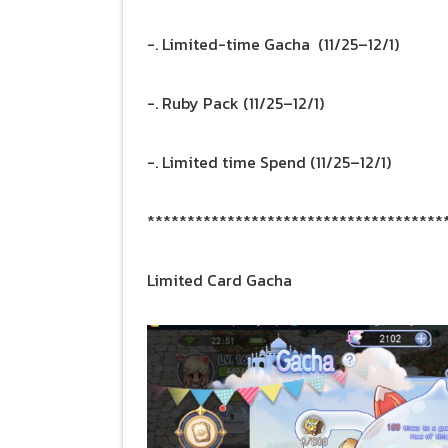
-. Limited-time Gacha (11/25–12/1)
-. Ruby Pack (11/25–12/1)
-. Limited time Spend (11/25–12/1)
*************************************
Limited Card Gacha