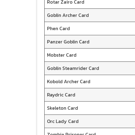
Rotar Zairo Card
Goblin Archer Card
Phen Card
Panzer Goblin Card
Mobster Card
Goblin Steamrider Card
Kobold Archer Card
Raydric Card
Skeleton Card
Orc Lady Card
Zombie Prisoner Card