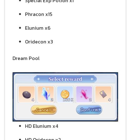
Special Exp Potion x1
Phracon x15
Elunium x6
Oridecon x3
Dream Pool
HD Elunium x4
HD Oridecon x2