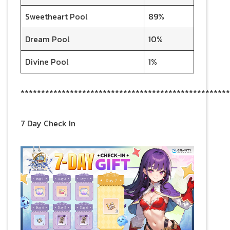
Sweetheart Pool
89%
Dream Pool
10%
Divine Pool
1%
***************************************************
7 Day Check In