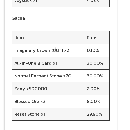
Joystick x1
4.03%
Gacha
Item
Rate
Imaginary Crown (ขั้น 1) x2
0.10%
All-In-One B Card x1
30.00%
Normal Enchant Stone x70
30.00%
Zeny x500000
2.00%
Blessed Ore x2
8.00%
Reset Stone x1
29.90%