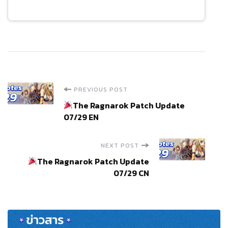
Post
PREVIOUS POST
The Ragnarok Patch Update
Navigation
07/29 EN
NEXT POST
The Ragnarok Patch Update
07/29 CN