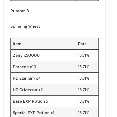
Putaran 3
Spinning Wheel
Item
Rate
Zeny x50000
13.71%
Phracon x10
13.71%
HD Elunium x4
13.71%
HD Oridecon x2
13.71%
Base EXP Potion x1
13.71%
Special EXP Potion x1
13.71%