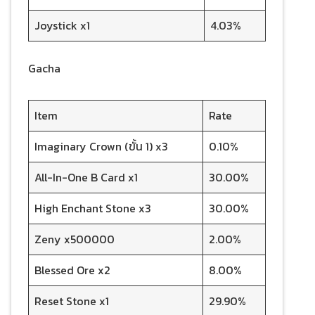
Joystick x1
4.03%
Gacha
Item
Rate
Imaginary Crown (ขั้น 1) x3
0.10%
All-In-One B Card x1
30.00%
High Enchant Stone x3
30.00%
Zeny x500000
2.00%
Blessed Ore x2
8.00%
Reset Stone x1
29.90%