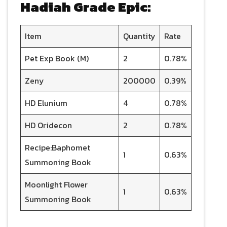
Hadiah Grade Epic:
Item
Quantity
Rate
Pet Exp Book (M)
2
0.78%
Zeny
200000
0.39%
HD Elunium
4
0.78%
HD Oridecon
2
0.78%
Recipe:Baphomet
1
0.63%
Summoning Book
Moonlight Flower
1
0.63%
Summoning Book