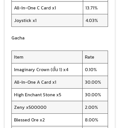
All-In-One C Card x1
13.71%
Joystick x1
4.03%
Gacha
Item
Rate
Imaginary Crown (ขั้น 1) x4
0.10%
All-In-One A Card x1
30.00%
High Enchant Stone x5
30.00%
Zeny x500000
2.00%
Blessed Ore x2
8.00%