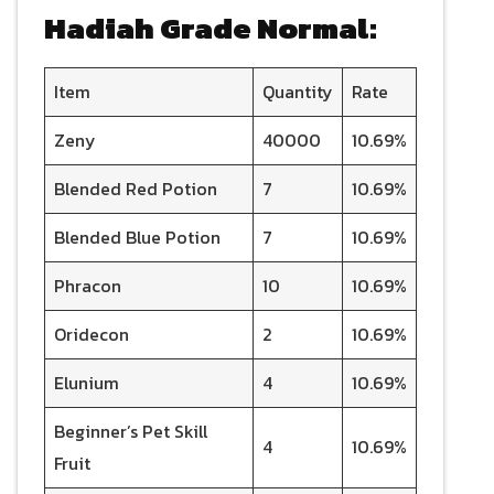
Hadiah Grade Normal:
Item
Quantity
Rate
Zeny
40000
10.69%
Blended Red Potion
7
10.69%
Blended Blue Potion
7
10.69%
Phracon
10
10.69%
Oridecon
2
10.69%
Elunium
4
10.69%
Beginner’s Pet Skill
4
10.69%
Fruit