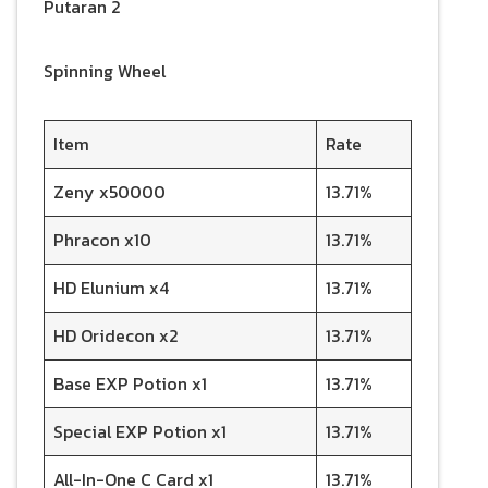
Putaran 2
Spinning Wheel
Item
Rate
Zeny x50000
13.71%
Phracon x10
13.71%
HD Elunium x4
13.71%
HD Oridecon x2
13.71%
Base EXP Potion x1
13.71%
Special EXP Potion x1
13.71%
All-In-One C Card x1
13.71%