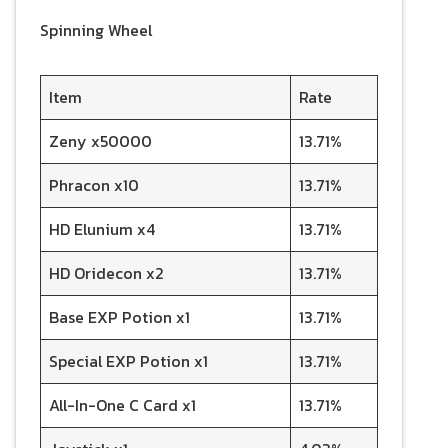
Spinning Wheel
Item
Rate
Zeny x50000
13.71%
Phracon x10
13.71%
HD Elunium x4
13.71%
HD Oridecon x2
13.71%
Base EXP Potion x1
13.71%
Special EXP Potion x1
13.71%
All-In-One C Card x1
13.71%