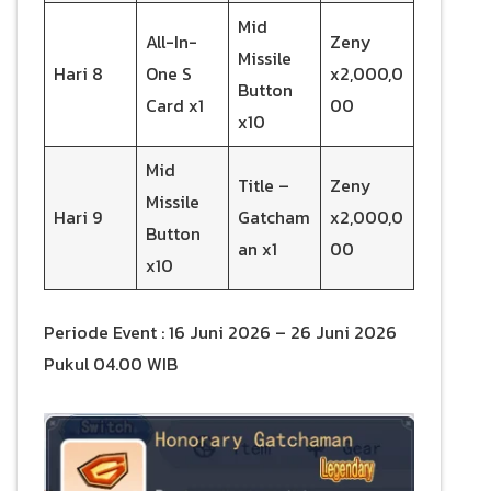
Mid
All-In-
Zeny
Missile
Hari 8
One S
x2,000,0
Button
Card x1
00
x10
Mid
Title –
Zeny
Missile
Hari 9
Gatcham
x2,000,0
Button
an x1
00
x10
Periode Event : 16 Juni 2026 – 26 Juni 2026
Pukul 04.00 WIB