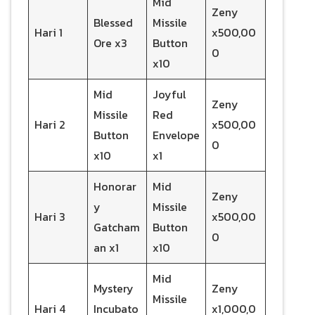
Mid
Zeny
Blessed
Missile
Hari 1
x500,00
Ore x3
Button
0
x10
Mid
Joyful
Zeny
Missile
Red
Hari 2
x500,00
Button
Envelope
0
x10
x1
Honorar
Mid
Zeny
y
Missile
Hari 3
x500,00
Gatcham
Button
0
an x1
x10
Mid
Mystery
Zeny
Missile
Hari 4
Incubato
x1,000,0