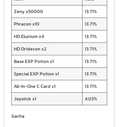
Zeny x50000
13.71%
Phracon x10
13.71%
HD Elunium x4
13.71%
HD Oridecon x2
13.71%
Base EXP Potion x1
13.71%
Special EXP Potion x1
13.71%
All-In-One C Card x1
13.71%
Joystick x1
4.03%
Gacha