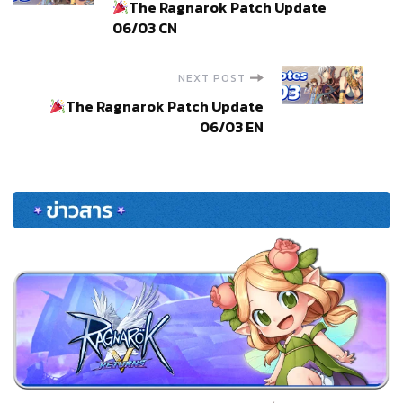
The Ragnarok Patch Update
Navigation
06/03 CN
NEXT POST
The Ragnarok Patch Update
06/03 EN