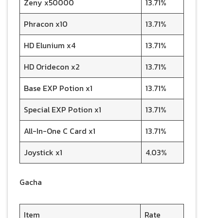
Zeny x50000
13.71%
Phracon x10
13.71%
HD Elunium x4
13.71%
HD Oridecon x2
13.71%
Base EXP Potion x1
13.71%
Special EXP Potion x1
13.71%
All-In-One C Card x1
13.71%
Joystick x1
4.03%
Gacha
Item
Rate