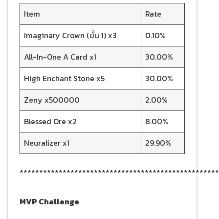
Item
Rate
Imaginary Crown (ขั้น 1) x3
0.10%
All-In-One A Card x1
30.00%
High Enchant Stone x5
30.00%
Zeny x500000
2.00%
Blessed Ore x2
8.00%
Neuralizer x1
29.90%
***************************************************
MVP Challenge