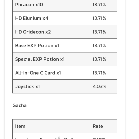
Phracon x10
13.71%
HD Elunium x4
13.71%
HD Oridecon x2
13.71%
Base EXP Potion x1
13.71%
Special EXP Potion x1
13.71%
All-In-One C Card x1
13.71%
Joystick x1
4.03%
Gacha
Item
Rate