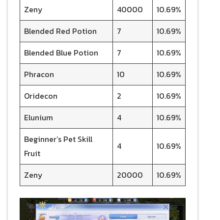
Zeny
40000
10.69%
Blended Red Potion
7
10.69%
Blended Blue Potion
7
10.69%
Phracon
10
10.69%
Oridecon
2
10.69%
Elunium
4
10.69%
Beginner’s Pet Skill
4
10.69%
Fruit
Zeny
20000
10.69%