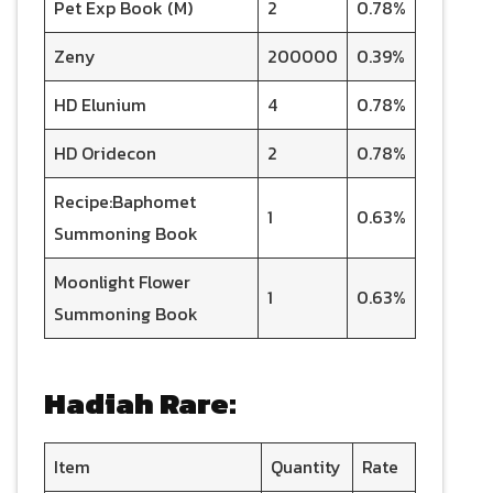
Pet Exp Book (M)
2
0.78%
Zeny
200000
0.39%
HD Elunium
4
0.78%
HD Oridecon
2
0.78%
Recipe:Baphomet
1
0.63%
Summoning Book
Moonlight Flower
1
0.63%
Summoning Book
Hadiah Rare:
Item
Quantity
Rate