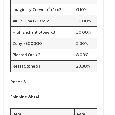
Imaginary Crown (ขั้น 1) x2
0.10%
All-In-One B Card x1
30.00%
High Enchant Stone x3
30.00%
Zeny x500000
2.00%
Blessed Ore x2
8.00%
Reset Stone x1
29.90%
Ronde 3
Spinning Wheel
Item
Rate