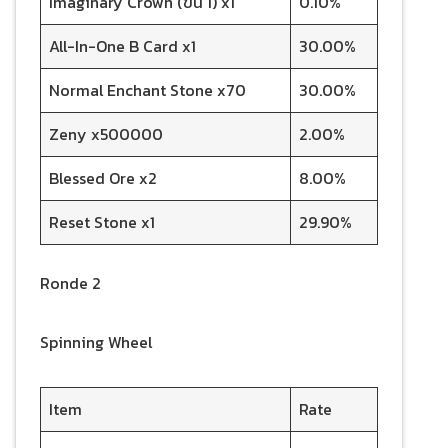
Imaginary Crown (ขั้น 1) x1
0.10%
All-In-One B Card x1
30.00%
Normal Enchant Stone x70
30.00%
Zeny x500000
2.00%
Blessed Ore x2
8.00%
Reset Stone x1
29.90%
Ronde 2
Spinning Wheel
Item
Rate