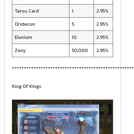
Tarou Card
1
2.95%
Oridecon
5
2.95%
Elunium
10
2.95%
Zeny
50,000
2.95%
***************************************************
King Of Kings