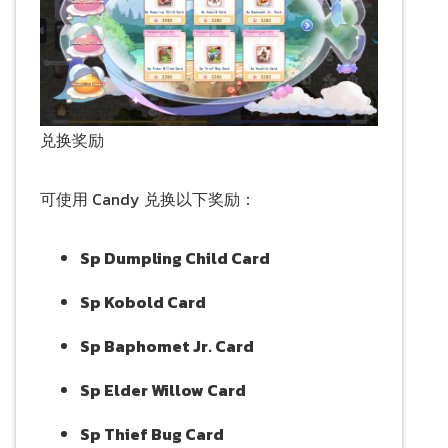
兑换奖励
可使用 Candy 兑换以下奖励：
Sp Dumpling Child Card
Sp Kobold Card
Sp Baphomet Jr. Card
Sp Elder Willow Card
Sp Thief Bug Card