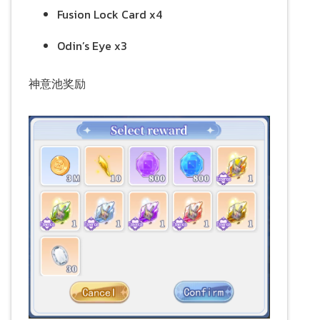
Fusion Lock Card x4
Odin’s Eye x3
神意池奖励