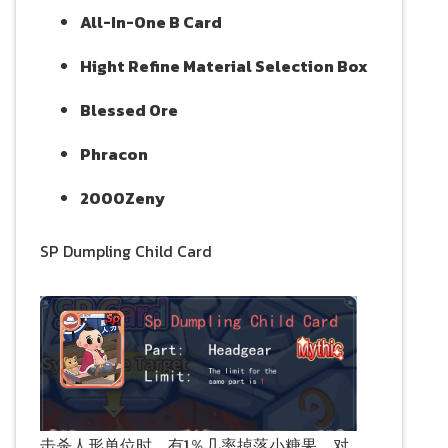
All-In-One B Card
Hight Refine Material Selection Box
Blessed Ore
Phracon
2000Zeny
SP Dumpling Child Card
击杀人形单位时，有1％几率掉落小糖果。对