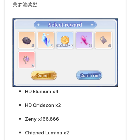
美梦池奖励
HD Elunium x4
HD Oridecon x2
Zeny x166,666
Chipped Lumina x2