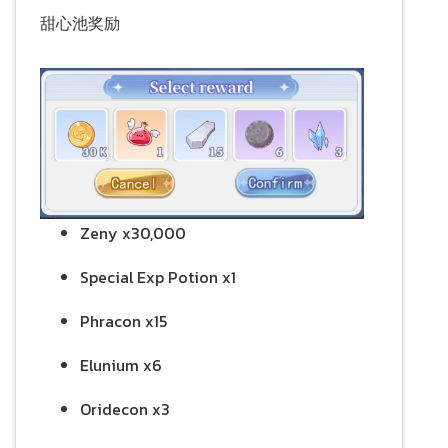
甜心池奖励
Zeny x30,000
Special Exp Potion x1
Phracon x15
Elunium x6
Oridecon x3