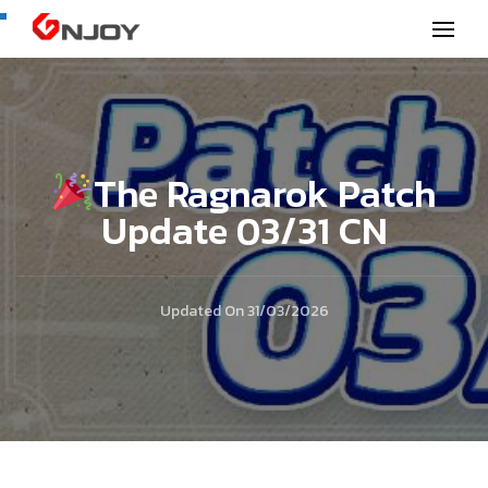
GNjoy mobile news
The Ragnarok Patch
Update 03/31 CN
Updated On
31/03/2026