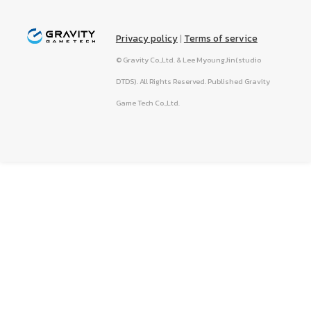
Privacy policy
|
Terms of service
© Gravity Co.,Ltd. & Lee MyoungJin(studio
DTDS). All Rights Reserved. Published Gravity
Game Tech Co.,Ltd.