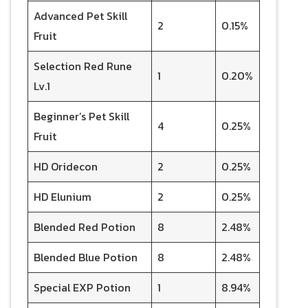
Advanced Pet Skill
2
0.15%
Fruit
Selection Red Rune
1
0.20%
Lv.1
Beginner’s Pet Skill
4
0.25%
Fruit
HD Oridecon
2
0.25%
HD Elunium
2
0.25%
Blended Red Potion
8
2.48%
Blended Blue Potion
8
2.48%
Special EXP Potion
1
8.94%