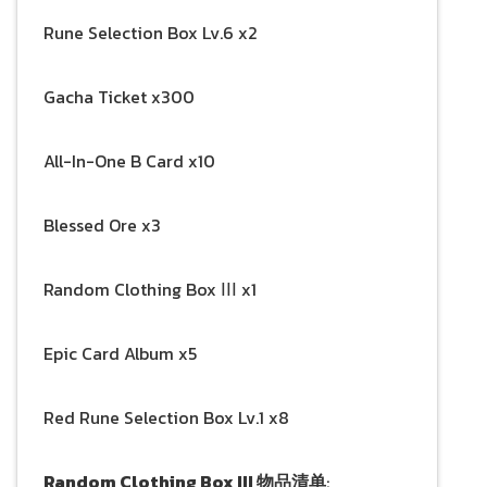
Rune Selection Box Lv.6 x2
Gacha Ticket x300
All-In-One B Card x10
Blessed Ore x3
Random Clothing Box ⅠⅠⅠ x1
Epic Card Album x5
Red Rune Selection Box Lv.1 x8
Random Clothing Box III 物品清单
: