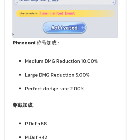
Phreeoni
称号加成 :
Medium DMG Reduction 10.00%
Large DMG Reduction 5.00%
Perfect dodge rate 2.00%
穿戴加成
:
P.Def +68
M.Def +42