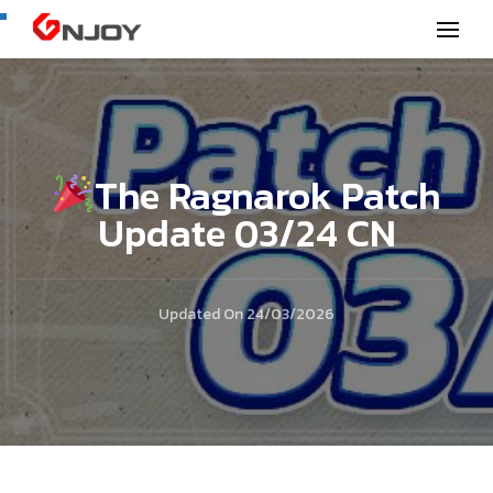
GNjoy mobile news
The Ragnarok Patch
Update 03/24 CN
Updated On
24/03/2026