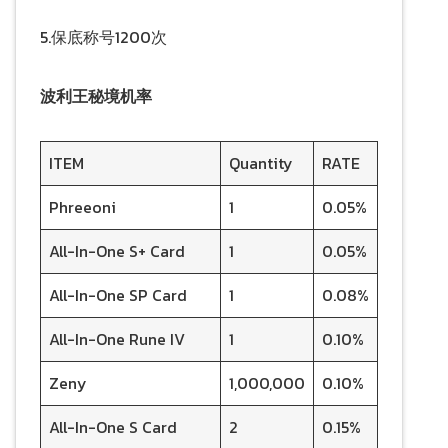
5.保底称号1200次
波利王秘境机率
ITEM
Quantity
RATE
Phreeoni
1
0.05%
All-In-One S+ Card
1
0.05%
All-In-One SP Card
1
0.08%
All-In-One Rune IV
1
0.10%
Zeny
1,000,000
0.10%
All-In-One S Card
2
0.15%