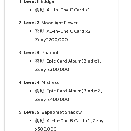
Level 1
: Eddga
奖励: All-In-One C Card x1
Level 2
: Moonlight Flower
奖励: All-In-One C Card x2
Zeny*200,000
Level 3
: Pharaoh
奖励: Epic Card Album(Bind)x1 ,
Zeny x300,000
Level 4
: Mistress
奖励: Epic Card Album(Bind)x2 ,
Zeny x400,000
Level 5
: Baphomet Shadow
奖励: All-In-One B Card x1 , Zeny
x500,000