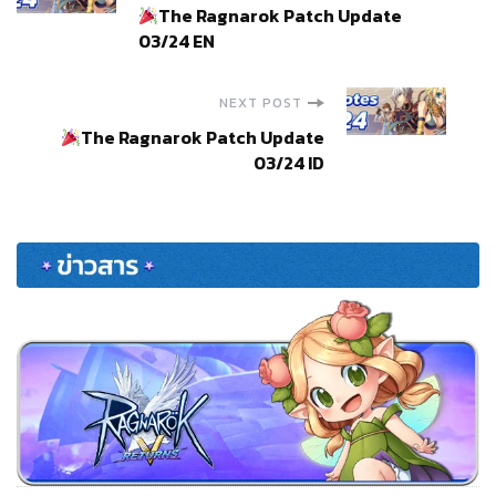
The Ragnarok Patch Update
Navigation
03/24 EN
NEXT POST
The Ragnarok Patch Update
03/24 ID