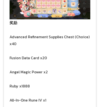
奖励
Advanced Refinement Supplies Chest (Choice)
x40
Fusion Data Card x20
Angel Magic Power x2
Ruby x1888
All-In-One Rune IV x1