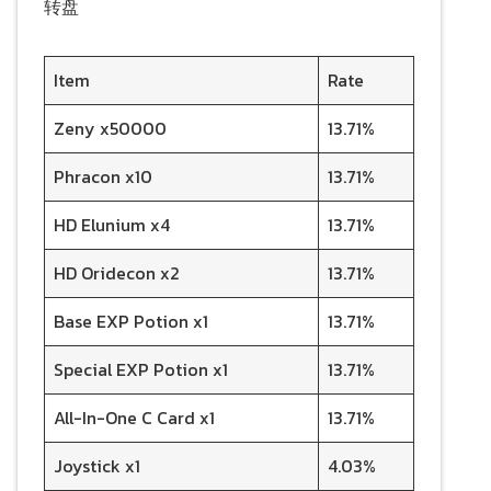
转盘
Item
Rate
Zeny x50000
13.71%
Phracon x10
13.71%
HD Elunium x4
13.71%
HD Oridecon x2
13.71%
Base EXP Potion x1
13.71%
Special EXP Potion x1
13.71%
All-In-One C Card x1
13.71%
Joystick x1
4.03%