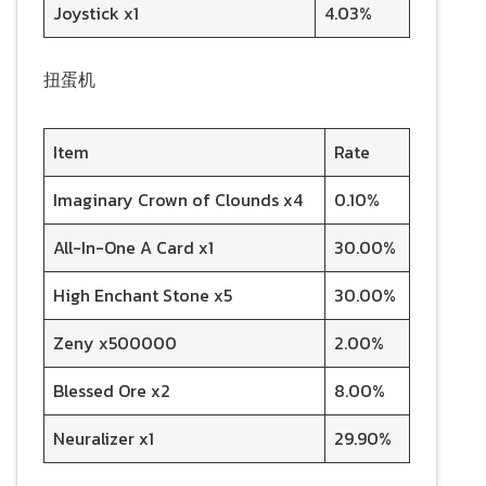
Joystick x1
4.03%
扭蛋机
Item
Rate
Imaginary Crown of Clounds x4
0.10%
All-In-One A Card x1
30.00%
High Enchant Stone x5
30.00%
Zeny x500000
2.00%
Blessed Ore x2
8.00%
Neuralizer x1
29.90%