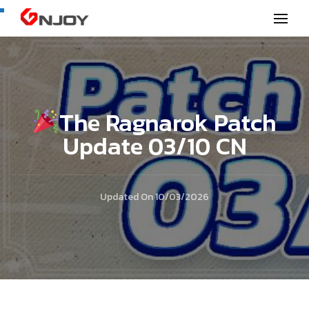
GNjoy mobile news
The Ragnarok Patch
Update 03/10 CN
Updated On
10/03/2026