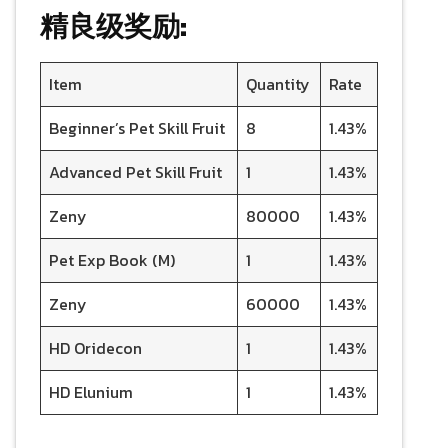
精良级奖励:
Item
Quantity
Rate
Beginner’s Pet Skill Fruit
8
1.43%
Advanced Pet Skill Fruit
1
1.43%
Zeny
80000
1.43%
Pet Exp Book (M)
1
1.43%
Zeny
60000
1.43%
HD Oridecon
1
1.43%
HD Elunium
1
1.43%