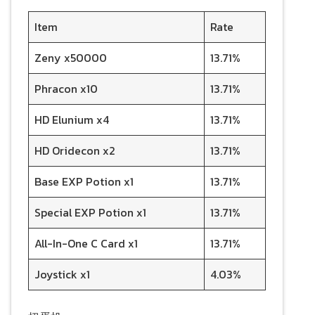
Item
Rate
Zeny x50000
13.71%
Phracon x10
13.71%
HD Elunium x4
13.71%
HD Oridecon x2
13.71%
Base EXP Potion x1
13.71%
Special EXP Potion x1
13.71%
All-In-One C Card x1
13.71%
Joystick x1
4.03%