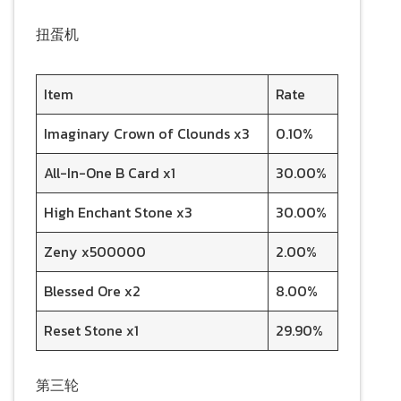
扭蛋机
Item
Rate
Imaginary Crown of Clounds x3
0.10%
All-In-One B Card x1
30.00%
High Enchant Stone x3
30.00%
Zeny x500000
2.00%
Blessed Ore x2
8.00%
Reset Stone x1
29.90%
第三轮