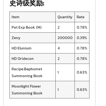
史诗级奖励:
Item
Quantity
Rate
Pet Exp Book (M)
2
0.78%
Zeny
200000
0.39%
HD Elunium
4
0.78%
HD Oridecon
2
0.78%
Recipe:Baphomet
1
0.63%
Summoning Book
Moonlight Flower
1
0.63%
Summoning Book