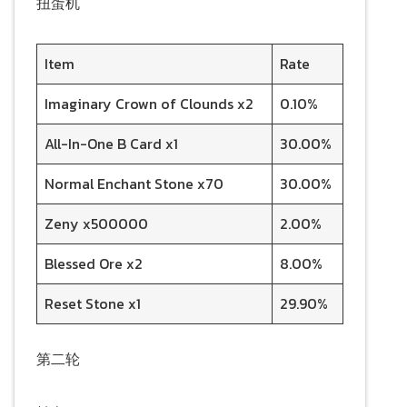
扭蛋机
Item
Rate
Imaginary Crown of Clounds x2
0.10%
All-In-One B Card x1
30.00%
Normal Enchant Stone x70
30.00%
Zeny x500000
2.00%
Blessed Ore x2
8.00%
Reset Stone x1
29.90%
第二轮