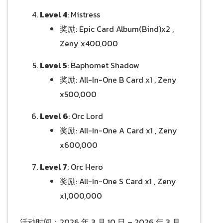
Level 4
: Mistress
奖励: Epic Card Album(Bind)x2 ,
Zeny x400,000
Level 5
: Baphomet Shadow
奖励: All-In-One B Card x1 , Zeny
x500,000
Level 6
: Orc Lord
奖励: All-In-One A Card x1 , Zeny
x600,000
Level 7
: Orc Hero
奖励: All-In-One S Card x1 , Zeny
x1,000,000
活动时间：2026 年 3 月 10 日 – 2026 年 3 月