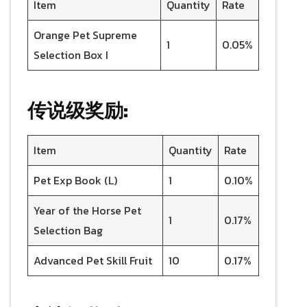
Item
Quantity
Rate
Orange Pet Supreme
1
0.05%
Selection Box I
传说级奖励:
Item
Quantity
Rate
Pet Exp Book (L)
1
0.10%
Year of the Horse Pet
1
0.17%
Selection Bag
Advanced Pet Skill Fruit
10
0.17%