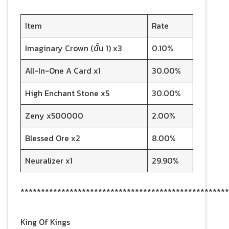
Item
Rate
Imaginary Crown (ขั้น 1) x3
0.10%
All-In-One A Card x1
30.00%
High Enchant Stone x5
30.00%
Zeny x500000
2.00%
Blessed Ore x2
8.00%
Neuralizer x1
29.90%
***************************************************
King Of Kings