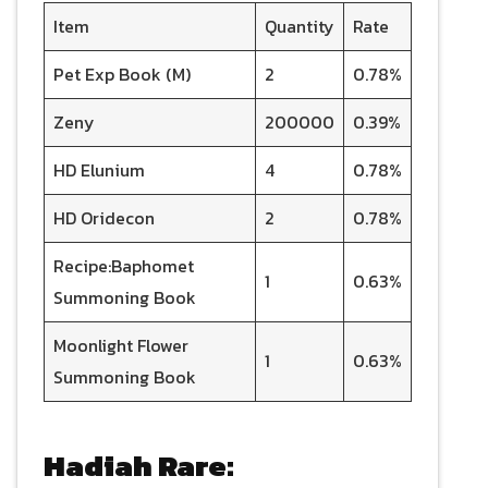
Item
Quantity
Rate
Pet Exp Book (M)
2
0.78%
Zeny
200000
0.39%
HD Elunium
4
0.78%
HD Oridecon
2
0.78%
Recipe:Baphomet
1
0.63%
Summoning Book
Moonlight Flower
1
0.63%
Summoning Book
Hadiah Rare: