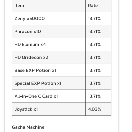
Item
Rate
Zeny x50000
13.71%
Phracon x10
13.71%
HD Elunium x4
13.71%
HD Oridecon x2
13.71%
Base EXP Potion x1
13.71%
Special EXP Potion x1
13.71%
All-In-One C Card x1
13.71%
Joystick x1
4.03%
Gacha Machine