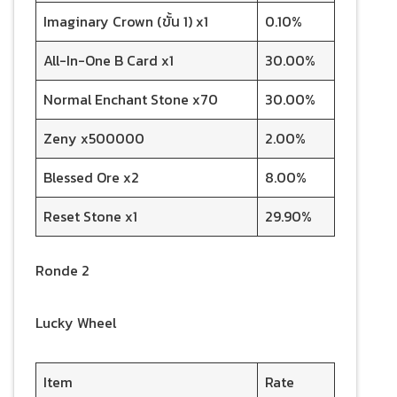
Imaginary Crown (ขั้น 1) x1
0.10%
All-In-One B Card x1
30.00%
Normal Enchant Stone x70
30.00%
Zeny x500000
2.00%
Blessed Ore x2
8.00%
Reset Stone x1
29.90%
Ronde 2
Lucky Wheel
Item
Rate