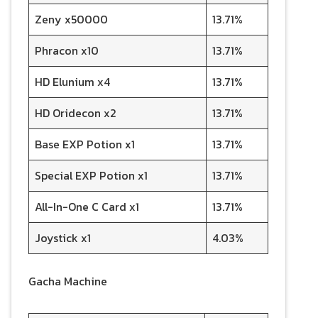
Zeny x50000
13.71%
Phracon x10
13.71%
HD Elunium x4
13.71%
HD Oridecon x2
13.71%
Base EXP Potion x1
13.71%
Special EXP Potion x1
13.71%
All-In-One C Card x1
13.71%
Joystick x1
4.03%
Gacha Machine