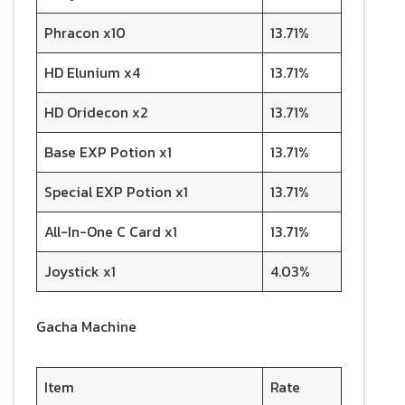
Phracon x10
13.71%
HD Elunium x4
13.71%
HD Oridecon x2
13.71%
Base EXP Potion x1
13.71%
Special EXP Potion x1
13.71%
All-In-One C Card x1
13.71%
Joystick x1
4.03%
Gacha Machine
Item
Rate