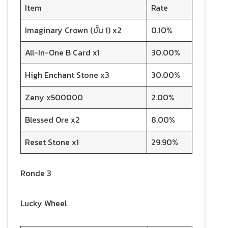
Item
Rate
Imaginary Crown (ขั้น 1) x2
0.10%
All-In-One B Card x1
30.00%
High Enchant Stone x3
30.00%
Zeny x500000
2.00%
Blessed Ore x2
8.00%
Reset Stone x1
29.90%
Ronde 3
Lucky Wheel