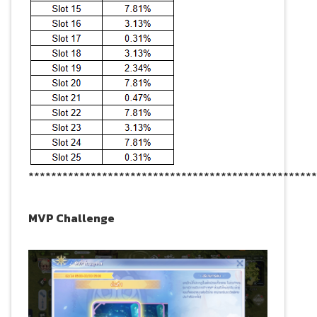
***************************************************
MVP Challenge