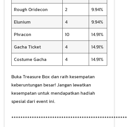
Rough Oridecon
2
9.94%
Elunium
4
9.94%
Phracon
10
14.91%
Gacha Ticket
4
14.91%
Costume Gacha
4
14.91%
Buka Treasure Box dan raih kesempatan
keberuntungan besar! Jangan lewatkan
kesempatan untuk mendapatkan hadiah
spesial dari event ini.
***************************************************