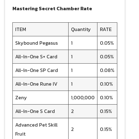
Mastering Secret Chamber Rate
ITEM
Quantity
RATE
Skybound Pegasus
1
0.05%
All-In-One S+ Card
1
0.05%
All-In-One SP Card
1
0.08%
All-In-One Rune IV
1
0.10%
Zeny
1,000,000
0.10%
All-In-One S Card
2
0.15%
Advanced Pet Skill
2
0.15%
Fruit