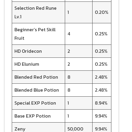
Selection Red Rune
1
0.20%
Lv.1
Beginner’s Pet Skill
4
0.25%
Fruit
HD Oridecon
2
0.25%
HD Elunium
2
0.25%
Blended Red Potion
8
2.48%
Blended Blue Potion
8
2.48%
Special EXP Potion
1
8.94%
Base EXP Potion
1
9.94%
Zeny
50,000
9.94%