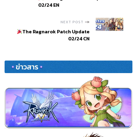
Navigation
02/24 EN
NEXT POST
The Ragnarok Patch Update
02/24 CN