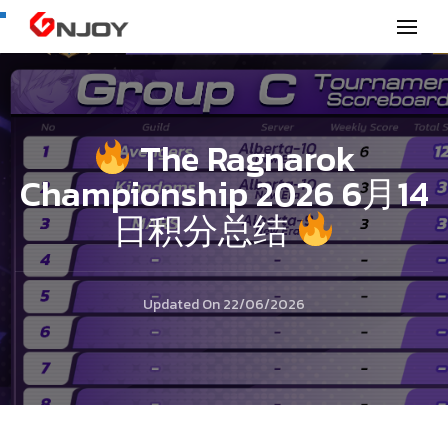
GNjoy mobile news
The Ragnarok
Championship 2026 6月14
日积分总结
Updated On
22/06/2026