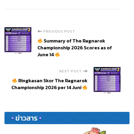
Post
PREVIOUS POST
Summary of The Ragnarok
Navigation
Championship 2026 Scores as of
June 14
NEXT POST
Ringkasan Skor The Ragnarok
Championship 2026 per 14 Juni