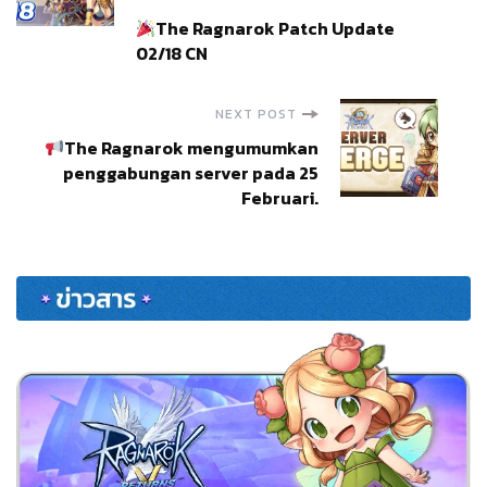
Post
The Ragnarok Patch Update
Navigation
02/18 CN
NEXT POST
The Ragnarok mengumumkan
penggabungan server pada 25
Februari.