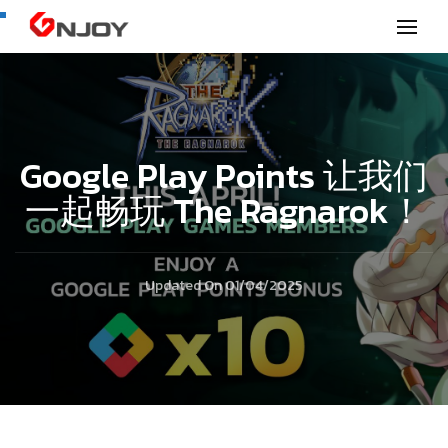
GNjoy mobile news
Google Play Points 让我们
一起畅玩 The Ragnarok！
Updated On
01/04/2025