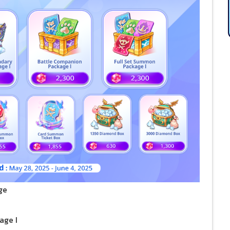
ge
age I