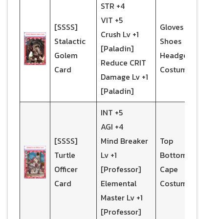
STR +4
VIT +5
[SSSS]
Gloves
Crush Lv +1
Stalactic
Shoes
[Paladin]
Golem
Headgear
Reduce CRIT
Card
Costume
Damage Lv +1
[Paladin]
INT +5
AGI +4
[SSSS]
Mind Breaker
Top
Turtle
Lv +1
Bottom
Officer
[Professor]
Cape
Card
Elemental
Costume
Master Lv +1
[Professor]