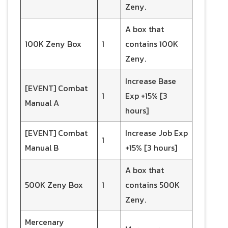
Zeny.
A box that
100K Zeny Box
1
contains 100K
Zeny.
Increase Base
[EVENT] Combat
1
Exp +15% [3
Manual A
hours]
[EVENT] Combat
Increase Job Exp
1
Manual B
+15% [3 hours]
A box that
500K Zeny Box
1
contains 500K
Zeny.
Mercenary