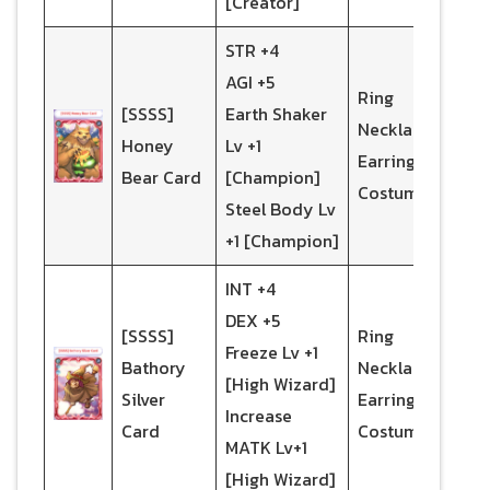
[Creator]
STR +4
AGI +5
Ring
[SSSS]
Earth Shaker
Necklace
Honey
Lv +1
Earrings
Bear Card
[Champion]
Costume
Steel Body Lv
+1 [Champion]
INT +4
DEX +5
[SSSS]
Ring
Freeze Lv +1
Bathory
Necklace
[High Wizard]
Silver
Earrings
Increase
Card
Costume
MATK Lv+1
[High Wizard]