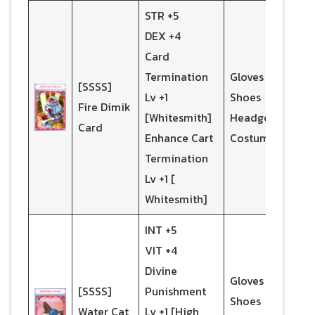
STR +5
DEX +4
Card
Termination
Gloves
[SSSS]
Lv +1
Shoes
Fire Dimik
[Whitesmith]
Headgear
Card
Enhance Cart
Costume
Termination
Lv +1 [
Whitesmith]
INT +5
VIT +4
Divine
Gloves
[SSSS]
Punishment
Shoes
Water Cat
Lv +1 [High