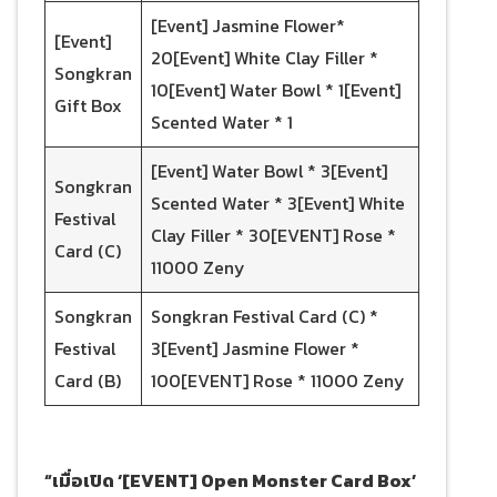
[Event] Jasmine Flower*
[Event]
20[Event] White Clay Filler *
Songkran
10[Event] Water Bowl * 1[Event]
Gift Box
Scented Water * 1
[Event] Water Bowl * 3[Event]
Songkran
Scented Water * 3[Event] White
Festival
Clay Filler * 30[EVENT] Rose *
Card (C)
11000 Zeny
Songkran
Songkran Festival Card (C) *
Festival
3[Event] Jasmine Flower *
Card (B)
100[EVENT] Rose * 11000 Zeny
“เมื่อเปิด ‘[EVENT] Open Monster Card Box’