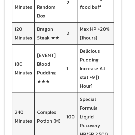
2
Minutes
Random
food buff
Box
120
Dragon
Max HP +20%
2
Minutes
Steak ★★
[1hours]
Delicious
[EVENT]
Pudding
180
Blood
1
Increase All
Minutes
Pudding
stat +9 [1
★★★
Hour]
Special
Formula
240
Complex
100
Liquid
Minutes
Potion (M)
Recovery
HP/SP 2,500