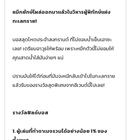
หมึกยักษ์โผล่ออกมาแล้วในวิหารผู้พิทักษ์แห่ง
ทะเลทราย!
บอสสุดโหดประจำสงกรานต์ ที่ไม่ชอบน้ำเย็นเอาซะ
เลย! เตรียมอาวุธให้พร้อม เพราะหมึกตัวนี้ไม่ยอมให้
คุณสาดน้ำใส่มันง่ายๆ แน่
ปราบมันให้ได้ก่อนที่มันจะหนีกลับเข้าไปในทะเลทราย
แล้วรับของรางวัลสุดพิเศษจากอีเวนต์นี้ไปเลย!
รางวัลฟิลด์บอส
1. ผู้เล่นที่ทำดาเมจรวมได้อย่างน้อย 1% ของ