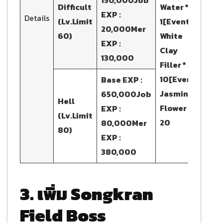
Difficult
Water *
EXP :
Details
(Lv.Limit
1
[Event]
20,000
Mer
60)
White
EXP :
Clay
130,000
Filler *
10
[Event]
Base EXP :
Jasmine
650,000
Job
Hell
Flower *
EXP :
(Lv.Limit
20
80,000
Mer
80)
EXP :
380,000
3. เพิ่ม Songkran
Field Boss