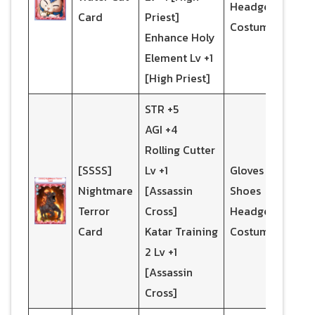
Headgear
Card
Priest]
Costume
Enhance Holy
Element Lv +1
[High Priest]
STR +5
AGI +4
Rolling Cutter
[SSSS]
Lv +1
Gloves
Nightmare
[Assassin
Shoes
Terror
Cross]
Headgear
Card
Katar Training
Costume
2 Lv +1
[Assassin
Cross]