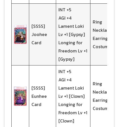
INT +5
AGI +4
Ring
[SSSS]
Lament Loki
Necklace
Joohee
Lv +1 [Gypsy]
Earrings
Card
Longing for
Costume
Freedom Lv +1
[Gypsy]
INT +5
AGI +4
Ring
[SSSS]
Lament Loki
Necklace
Eunhee
Lv +1 [Clown]
Earrings
Card
Longing for
Costume
Freedom Lv +1
[Clown]