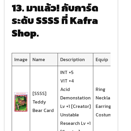
13. มาแล้ว! กับการ์ด
ระดับ SSSS ที่ Kafra
Shop.
Image
Name
Description
Equip
INT +5
VIT +4
Acid
Ring
[SSSS]
Demonstation
Necklace
Teddy
Lv +1 [Creator]
Earrings
Bear Card
Unstable
Costume
Research Lv +1