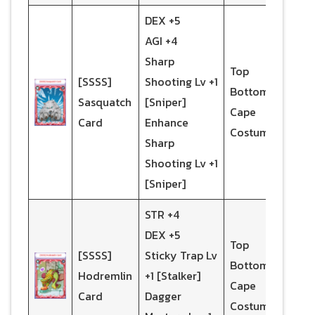
DEX +5
AGI +4
Sharp
Top
[SSSS]
Shooting Lv +1
Bottom
Sasquatch
[Sniper]
Cape
Card
Enhance
Costume
Sharp
Shooting Lv +1
[Sniper]
STR +4
DEX +5
Top
[SSSS]
Sticky Trap Lv
Bottom
Hodremlin
+1 [Stalker]
Cape
Card
Dagger
Costume