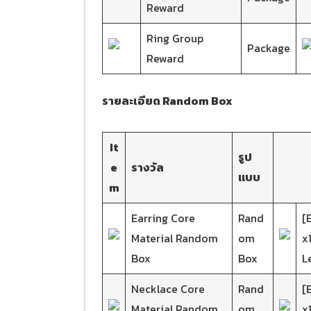
Reward
Ring Group
Package
Reward
รายละเอียด Random Box
It
รูป
e
รางวัล
แบบ
m
Earring Core
Rand
[
Material Random
om
x1
Box
Box
L
Necklace Core
Rand
[
Material Random
om
x1