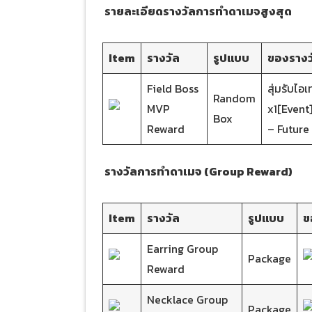
รายละเอียดรางวัลการทำดาเมจสูงสุด
Item
รางวัล
รูปแบบ
ของรางว
Field Boss
สุ่มรับไอ
Random
MVP
x1[Event
Box
Reward
– Future 
รางวัลการทำดาเมจ (Group Reward)
Item
รางวัล
รูปแบบ
ข
Earring Group
Package
Reward
Necklace Group
Package