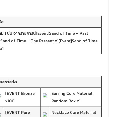
ัล
เทม 1 ชิ้น จากรายการนี้[Event]Sand of Time – Past
]Sand of Time – The Present x1[Event]Sand of Time
x1
องรางวัล
[EVENT]Bronze
Earring Core Material
x100
Random Box x1
[EVENT]Pure
Necklace Core Material