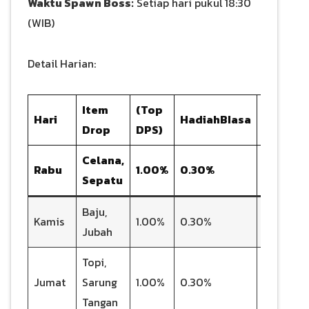
Waktu Spawn Boss:
Setiap hari pukul 18:30
(WIB)
Detail Harian:
Item
(Top
Hari
HadiahBIasa
Harga
Drop
DPS)
Celana,
500
Rabu
1.00%
0.30%
Sepatu
Diamon
Baju,
500
Kamis
1.00%
0.30%
Jubah
Diamond
Topi,
500
Jumat
Sarung
1.00%
0.30%
Diamond
Tangan