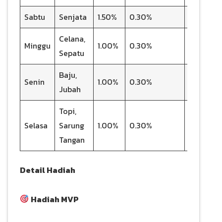
Sabtu
Senjata
1.50%
0.30%
300 Rub
Celana,
500
Minggu
1.00%
0.30%
Sepatu
Diamond
Baju,
500
Senin
1.00%
0.30%
Jubah
Diamond
Topi,
500
Selasa
Sarung
1.00%
0.30%
Diamond
Tangan
Detail Hadiah
Hadiah MVP