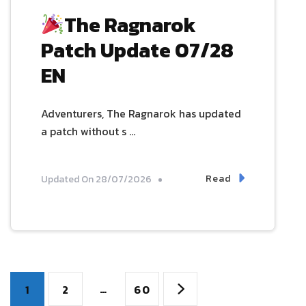
The Ragnarok
Patch Update 07/28
EN
Adventurers, The Ragnarok has updated
a patch without s …
Read
Updated On
28/07/2026
Posts
Page
Page
…
Page
1
2
60